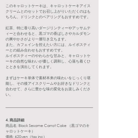
このキャロットケーキは、キャロットケーキアイス
クリームとのセットでお召し上がりいただくのはも
ちろん、ドリンクとのペアリングもおすすめです。
紅茶、特に香り高いダージリンティーやアッサムテ
ィーと合わせると、黒ゴマの香ばしさやカルダモン
の爽やかさがより一層引き立ちます。
また、カフェインを控えたい方には、ルイボスティ
ーとの組み合わせもおすすめです。
ルイボスティーのやわらかな甘みと、キャロットケ
ーキの自然な味わいが優しく調和し、心落ち着くひ
とときを演出してくれます。
まずはケーキ単体で素材本来の味わいをじっくり堪
能し、その後アイスクリームやお好きなドリンクと
合わせて、さらに豊かな味の変化をお楽しみくださ
い。
4. 商品詳細
商品名: Black Sesame Carrot Cake （黒ゴマのキ
ャロットケーキ）
価格: 620yen（tax inc）