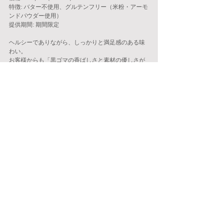
特徴: バター不使用、グルテンフリー（米粉・アーモ
ンドパウダー使用）
提供期間: 期間限定
ヘルシーでありながら、しっかりと満足感のある味
わい。
お客様からも「黒ゴマの香ばしさと素材の優しさが
感じられる」とご好評をいただいています。
5. まとめ
Black Sesame Carrot Cake（黒ゴマのキャロット
ケーキ）は、この冬だけの特別な味わいをお届けし
ます。
黒ゴマ、人参、生姜、カルダモン、それぞれが重な
り合う豊かなハーモニーを、ぜひご堪能ください。
皆さまのご来店を心よりお待ちしております。
nöjd ICE CREAM（ヌイドアイスクリーム）